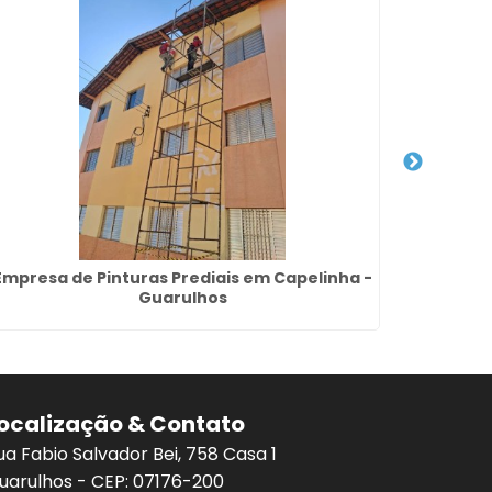
Empresa de Pinturas Prediais em Capelinha -
S
Guarulhos
ocalização & Contato
ua Fabio Salvador Bei, 758 Casa 1
uarulhos - CEP: 07176-200