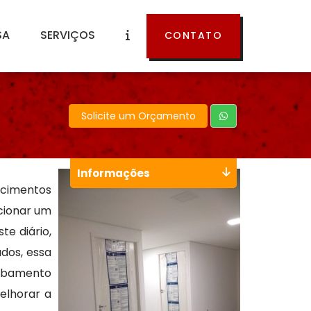
SA
SERVIÇOS
CONTATO
Solicite um Orçamento
Informações
ecimentos
cionar um
te diário,
ados, essa
cabamento
elhorar a