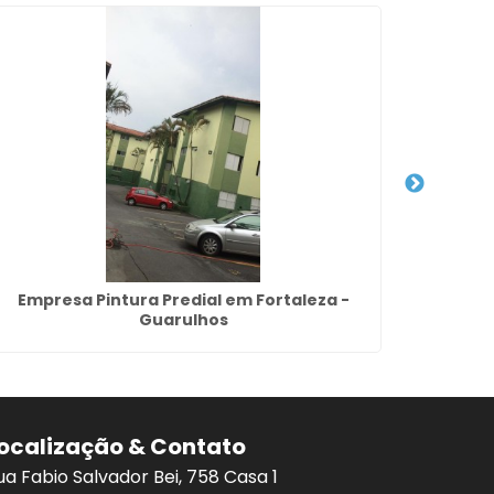
Empresa Pintura Predial em Fortaleza -
Pint
Guarulhos
ocalização & Contato
ua Fabio Salvador Bei, 758 Casa 1