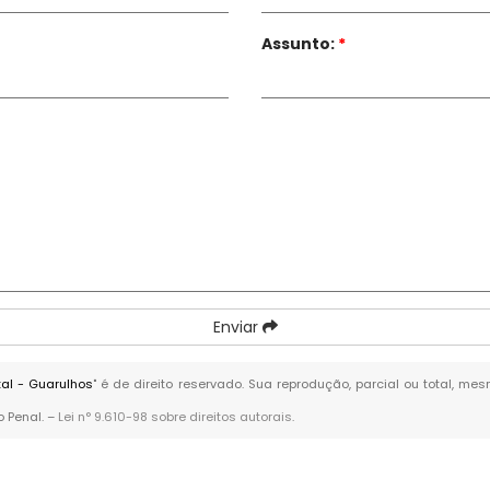
Assunto:
*
Enviar
al - Guarulhos
" é de direito reservado. Sua reprodução, parcial ou total, m
o Penal. –
Lei n° 9.610-98 sobre direitos autorais
.