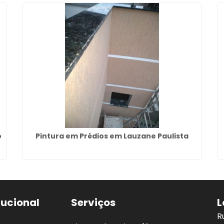
o
Pintura em Prédios em Lauzane Paulista
tucional
Serviços
L
R