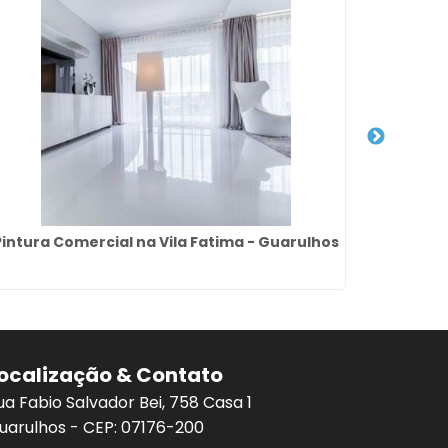
Pintura Comercial na Vila Fatima - Guarulhos
Pintura 
ocalização & Contato
ua Fabio Salvador Bei, 758 Casa 1
uarulhos - CEP: 07176-200