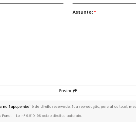
Assunto:
*
Enviar
ios na Sapopemba
" é de direito reservado. Sua reprodução, parcial ou total, 
o Penal. –
Lei n° 9.610-98 sobre direitos autorais
.