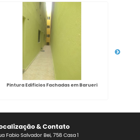
Pintura Edificios Fachadas em Barueri
Emp
ocalização & Contato
ua Fabio Salvador Bei, 758 Casa 1