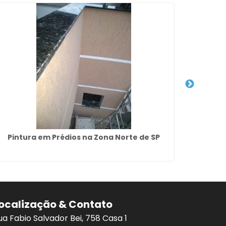
Pintura em Prédios na Zona Norte de SP
Pint
ocalização & Contato
ua Fabio Salvador Bei, 758 Casa 1