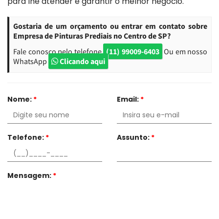
para lhe atender e garantir o melhor negócio.
Gostaria de um orçamento ou entrar em contato sobre
Empresa de Pinturas Prediais no Centro de SP?
Fale conosco pelo telefone
(11) 99009-6403
Ou em nosso
WhatsApp
Clicando aqui
Nome:
*
Email:
*
Telefone:
*
Assunto:
*
Mensagem:
*