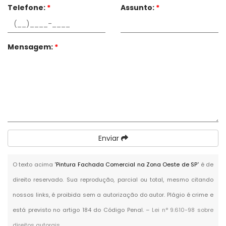
Telefone:
*
Assunto:
*
Mensagem:
*
Enviar
O texto acima "
Pintura Fachada Comercial na Zona Oeste de SP
" é de
direito reservado. Sua reprodução, parcial ou total, mesmo citando
nossos links, é proibida sem a autorização do autor. Plágio é crime e
está previsto no artigo 184 do Código Penal. –
Lei n° 9.610-98 sobre
direitos autorais
.