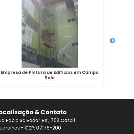
Empresa de Pintura de Edificios em Campo
Empre
Belo
ocalização & Contato
ua Fabio Salvador Bei, 758 Casa 1
uarulhos - CEP: 07176-200