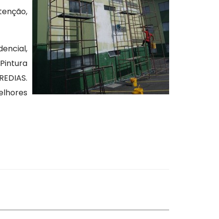
tenção,
encial,
Pintura
REDIAS.
elhores