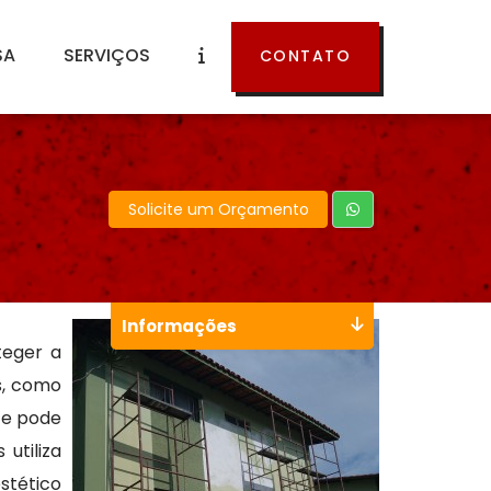
SA
SERVIÇOS
CONTATO
Solicite um Orçamento
Informações
teger a
s, como
 e pode
utiliza
stético