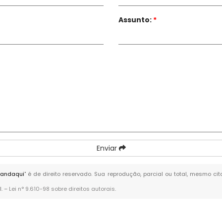
Assunto:
*
Enviar
Mandaqui
" é de direito reservado. Sua reprodução, parcial ou total, mesmo ci
l. –
Lei n° 9.610-98 sobre direitos autorais
.