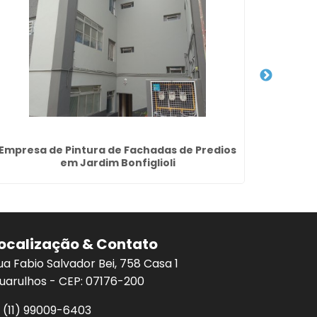
Empresa de Pintura de Fachadas de Predios
Servi
em Jardim Bonfiglioli
ocalização & Contato
ua Fabio Salvador Bei, 758 Casa 1
uarulhos - CEP: 07176-200
(11) 99009-6403