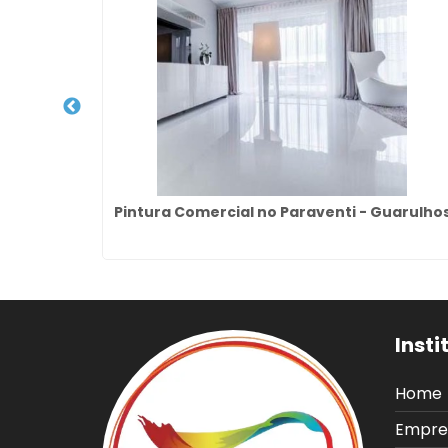
lvim
Pintura Comercial no Paraventi - Guarulho
Insti
Home
Empre