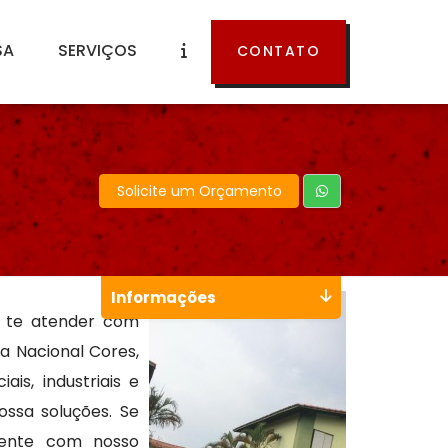
SA
SERVIÇOS
CONTATO
Solicite um Orçamento
Informações
 te atender com
 a Nacional Cores,
is, industriais e
ssa soluções. Se
amente com nosso