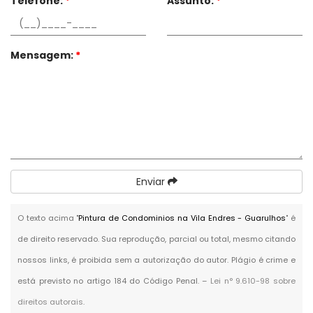
Telefone:
*
Assunto:
*
Mensagem:
*
Enviar
O texto acima "
Pintura de Condominios na Vila Endres - Guarulhos
" é
de direito reservado. Sua reprodução, parcial ou total, mesmo citando
nossos links, é proibida sem a autorização do autor. Plágio é crime e
está previsto no artigo 184 do Código Penal. –
Lei n° 9.610-98 sobre
direitos autorais
.